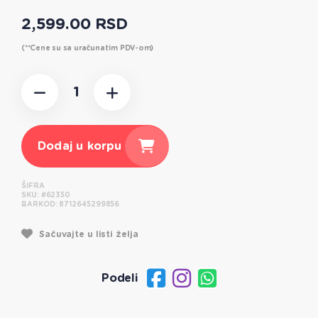
2,599.00 RSD
(**Cene su sa uračunatim PDV-om)
Dodaj u korpu
ŠIFRA
SKU:
#62350
BARKOD:
8712645299856
Sačuvajte u listi želja
Podeli