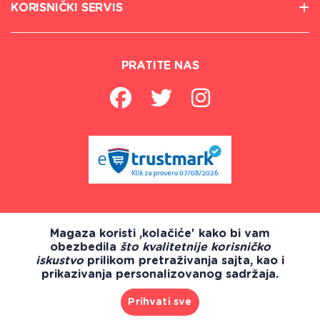
KORISNIČKI SERVIS
PRATITE NAS
Magaza koristi ,kolačiće' kako bi vam
obezbedila
što kvalitetnije korisničko
iskustvo
prilikom pretraživanja sajta, kao i
prikazivanja personalizovanog sadržaja.
Prihvati sve
Sva prava zadržana 2018