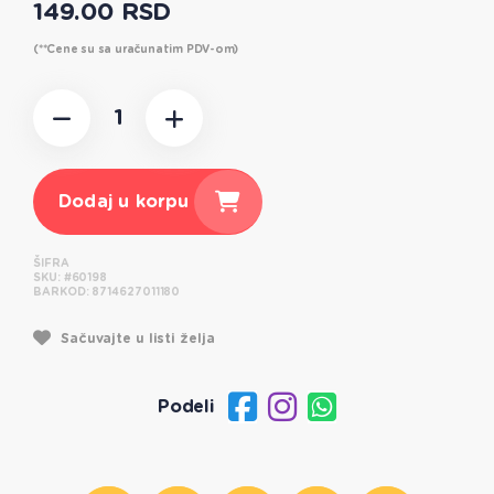
149.00 RSD
(**Cene su sa uračunatim PDV-om)
Dodaj u korpu
ŠIFRA
SKU:
#60198
BARKOD:
8714627011180
Sačuvajte u listi želja
Podeli