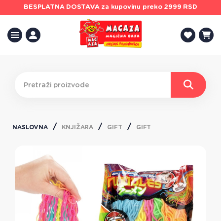
BESPLATNA DOSTAVA
za kupovinu preko 2999 RSD
NASLOVNA
KNJIŽARA
GIFT
GIFT