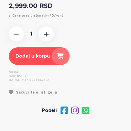
2,999.00 RSD
(**Cene su sa uračunatim PDV-om)
Dodaj u korpu
ŠIFRA
SKU:
#58875
BARKOD:
8717278867410
Sačuvajte u listi želja
Podeli