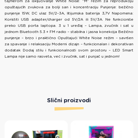
tajmerom za isključivanje White Noise: “M” režim za reprodukciju
opuštajućih zvukova za bolji san i koncentraciju Punjenje: bežično
punjenje 15W, DC ulaz 5V/2–3A, litijumska baterija 3,7V Napomena:
Koristiti USB adapter/charger od 5V/2A ili 5V/3A. Ne funkcioniše
preko USB porta laptopa. 3 u 1 uređaj – Lampa, zvučnik i sat u
jednom Bluetooth 5.3 + FM radio – stabilna i jasna konekcija Bežično
punjenje – brzo i praktično Opuštajući White Noise režim – savršen
za spavanje i relaksaciju Moderni dizajn – funkcionalan i dekorativan
dodatak Dodaj stilu i funkcionalnosti svom prostoru – LED Smart
Lampa nije samo rasveta, već i zvučnik, sat i punjač u jednom!
Slični proizvodi