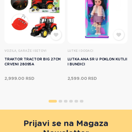
VOZILA, GARAŽE I SETOVI
LUTKE I DODACI
TRAKTOR TRACTOR BIG 27CM
LUTKA ANA SR U POKLON KUTIJI
CRVENI 28095A
I BUNDICI
2,999.00 RSD
2,599.00 RSD
Prijavi se na Magaza