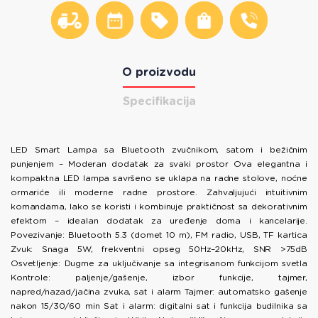
O proizvodu
Specifikacija
LED Smart Lampa sa Bluetooth zvučnikom, satom i bežičnim
punjenjem – Moderan dodatak za svaki prostor Ova elegantna i
kompaktna LED lampa savršeno se uklapa na radne stolove, noćne
ormariće ili moderne radne prostore. Zahvaljujući intuitivnim
komandama, lako se koristi i kombinuje praktičnost sa dekorativnim
efektom – idealan dodatak za uređenje doma i kancelarije.
Povezivanje: Bluetooth 5.3 (domet 10 m), FM radio, USB, TF kartica
Zvuk: Snaga 5W, frekventni opseg 50Hz–20kHz, SNR >75dB
Osvetljenje: Dugme za uključivanje sa integrisanom funkcijom svetla
Kontrole: paljenje/gašenje, izbor funkcije, tajmer,
napred/nazad/jačina zvuka, sat i alarm Tajmer: automatsko gašenje
nakon 15/30/60 min Sat i alarm: digitalni sat i funkcija budilnika sa