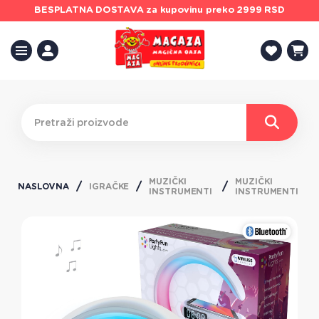
BESPLATNA DOSTAVA
za kupovinu preko 2999 RSD
MUZIČKI
MUZIČKI
NASLOVNA
IGRAČKE
INSTRUMENTI
INSTRUMENTI