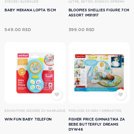
ZVEČKE I GLODALICE
LUTKE, SETOVI, DODACI I OPREMA
BABY MEKANA LOPTA 15CM
BLOOPIES SHELLIES FIGURE 7CM
ASSORT IM91917
549.00 RSD
399.00 RSD
EDUKATIVNE IGRAÈKE ZA NAJMLADJE
PODLOGE ZA IGRU I GIMNASTIKE
WIN FUN BABY TELEFON
FISHER PRICE GIMNASTIKA ZA
BEBE BUTTERFLY DREAMS
DYW46