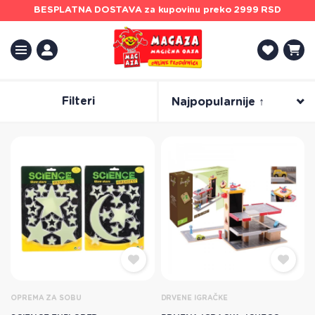
BESPLATNA DOSTAVA
za kupovinu preko 2999 RSD
Filteri
Najpopularnije ↑
OPREMA ZA SOBU
DRVENE IGRAČKE