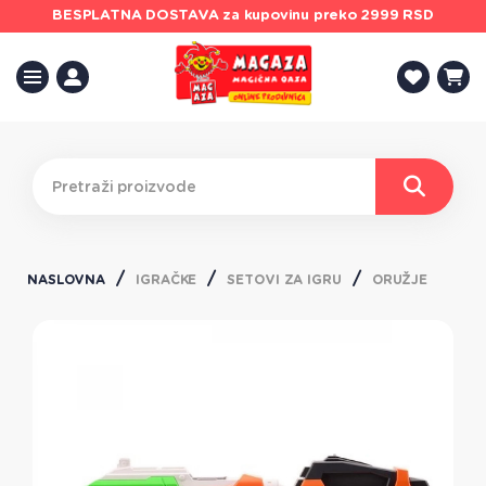
BESPLATNA DOSTAVA
za kupovinu preko 2999 RSD
NASLOVNA
IGRAČKE
SETOVI ZA IGRU
ORUŽJE