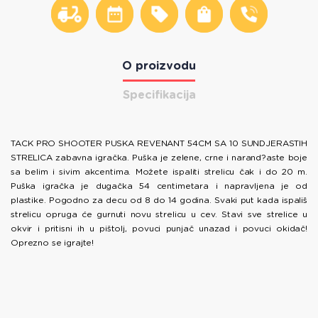
O proizvodu
Specifikacija
TACK PRO SHOOTER PUSKA REVENANT 54CM SA 10 SUNDJERASTIH
STRELICA zabavna igračka. Puška je zelene, crne i narand?aste boje
sa belim i sivim akcentima. Možete ispaliti strelicu čak i do 20 m.
Puška igračka je dugačka 54 centimetara i napravljena je od
plastike. Pogodno za decu od 8 do 14 godina. Svaki put kada ispališ
strelicu opruga će gurnuti novu strelicu u cev. Stavi sve strelice u
okvir i pritisni ih u pištolj, povuci punjač unazad i povuci okidač!
Oprezno se igrajte!