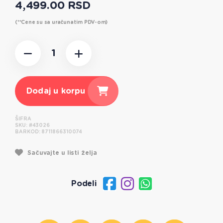
4,499.00 RSD
(**Cene su sa uračunatim PDV-om)
Dodaj u korpu
ŠIFRA
SKU:
#43026
BARKOD:
8711866310074
Sačuvajte u listi želja
Podeli