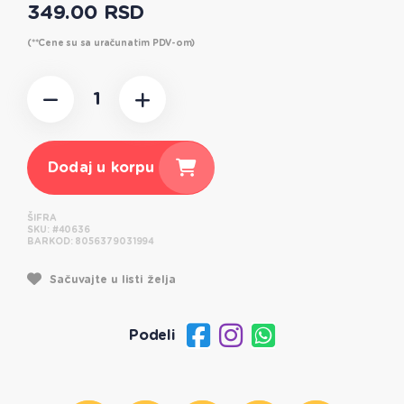
349.00 RSD
(**Cene su sa uračunatim PDV-om)
Dodaj u korpu
ŠIFRA
SKU:
#40636
BARKOD:
8056379031994
Sačuvajte u listi želja
Podeli