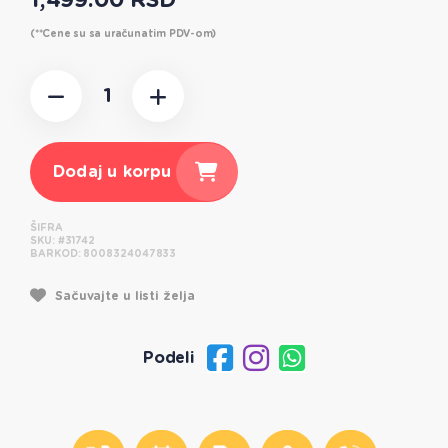
1,499.00 RSD
(**Cene su sa uračunatim PDV-om)
Dodaj u korpu
ŠIFRA
SKU:
#31742
BARKOD:
8008324047833
Sačuvajte u listi želja
Podeli