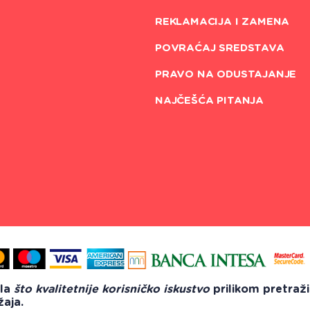
REKLAMACIJA I ZAMENA
POVRAĆAJ SREDSTAVA
PRAVO NA ODUSTAJANJE
NAJČEŠĆA PITANJA
ila
što kvalitetnije korisničko iskustvo
prilikom pretraž
Sva prava zadržana 2018
žaja.