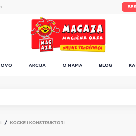
BE
m
NOVO
AKCIJA
O NAMA
BLOG
KA
I
KOCKE I KONSTRUKTORI