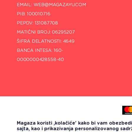
EMAIL: WEB@MAGAZAYU.COM
PIB: 100010716
PEPDV: 131087708
MATIČNI BROJ: 06295207
ŠIFRA DELATNOSTI: 4649
BANCA INTESA: 160-
0000000428558-40
Magaza koristi ,kolačiće' kako bi vam obezbed
sajta, kao i prikazivanja personalizovanog sadr