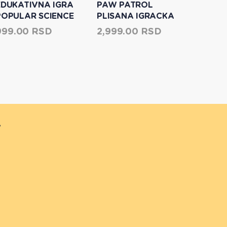
EDUKATIVNA IGRA
PAW PATROL
MAIST
POPULAR SCIENCE
PLISANA IGRACKA
H-D C
NAUKA O
50CM
CAMAR
999.00 RSD
2,999.00 RSD
4,299
KRISTALIMA 1052
r