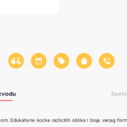
zvodu
Speci
m. Edukativne kocke razlicitih oblika I boja, veceg fo