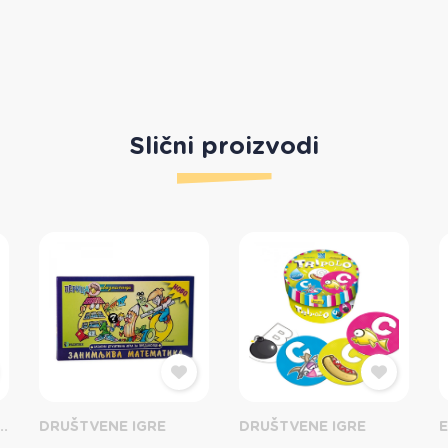
Slični proizvodi
DANI I PROSLAVE
DRUŠTVENE IGRE
DRUŠTVENE IGRE