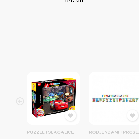
uzrastu.
ŽIVOTINJE, DINOSAURUSI I SETOVI
PUZZLE I SLAGALICE
RODJEN