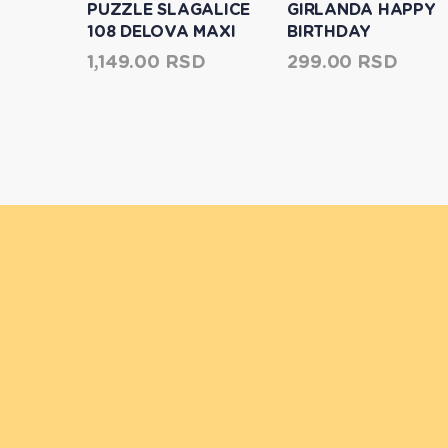
 U
PUZZLE SLAGALICE
GIRLANDA HAPPY
108 DELOVA MAXI
BIRTHDAY
CARS 3 RACER
SD
1,149.00 RSD
299.00 RSD
LISCIANI