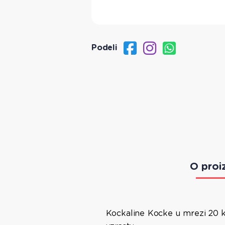
Podeli
O proi
Kockaline Kocke u mrezi 20 ko