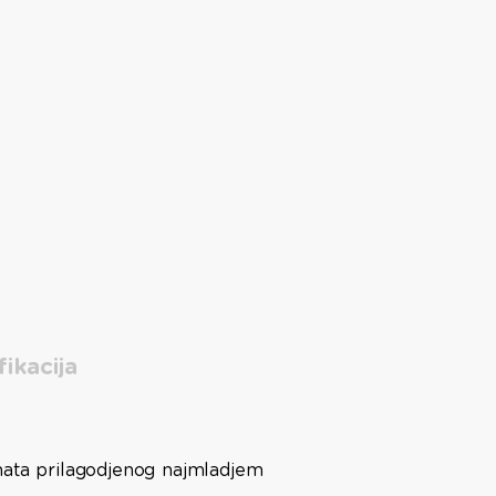
fikacija
rmata prilagodjenog najmladjem