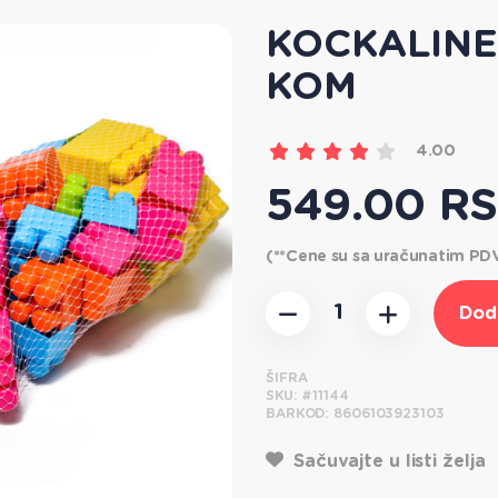
KOCKALINE
KOM
4.00
549.00 R
(**Cene su sa uračunatim P
Dod
ŠIFRA
SKU:
#11144
BARKOD:
8606103923103
Sačuvajte u listi želja