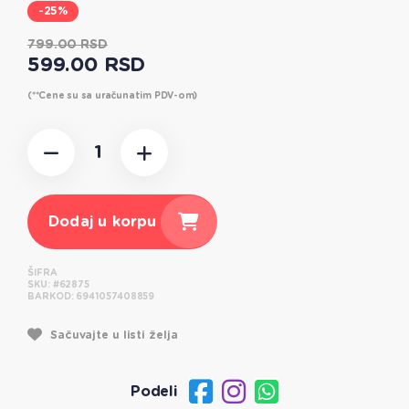
-25%
799.00 RSD
599.00 RSD
(**Cene su sa uračunatim PDV-om)
Dodaj u korpu
ŠIFRA
SKU:
#62875
BARKOD:
6941057408859
Sačuvajte u listi želja
Podeli