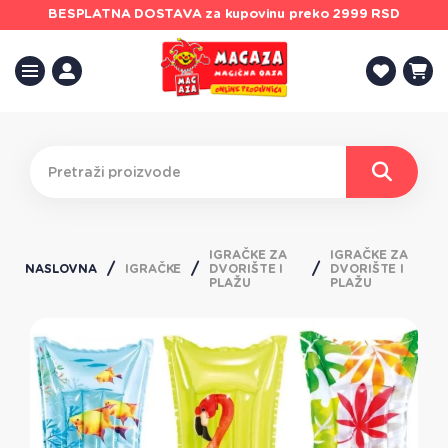
BESPLATNA DOSTAVA
za kupovinu preko 2999 RSD
IGRAČKE ZA
IGRAČKE ZA
NASLOVNA
IGRAČKE
DVORIŠTE I
DVORIŠTE I
PLAŽU
PLAŽU