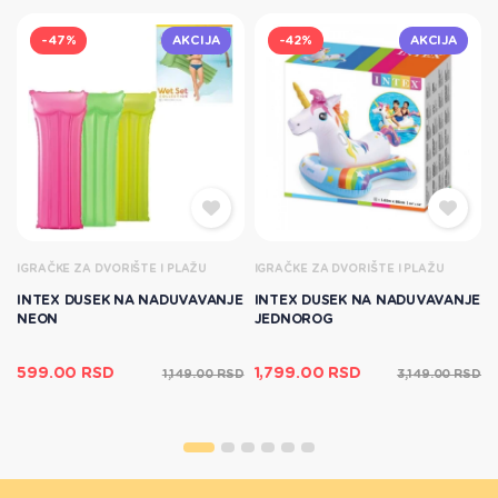
-47%
AKCIJA
-42%
AKCIJA
IGRAČKE ZA DVORIŠTE I PLAŽU
IGRAČKE ZA DVORIŠTE I PLAŽU
INTEX DUSEK NA NADUVAVANJE
INTEX DUSEK NA NADUVAVANJE
NEON
JEDNOROG
599.00 RSD
1,799.00 RSD
D
1,149.00 RSD
3,149.00 RSD