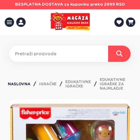
BESPLATNA DOSTAVA
za kupovinu preko 2999 RSD
EDUKATIVNE
EDUKATIVNE
NASLOVNA
IGRAČKE
IGRAÈKE ZA
IGRAČKE
NAJMLADJE