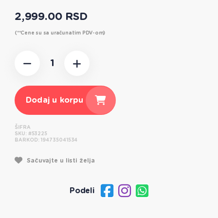
2,999.00 RSD
(**Cene su sa uračunatim PDV-om)
Dodaj u korpu
ŠIFRA
SKU:
#53225
BARKOD:
194735041534
Sačuvajte u listi želja
Podeli