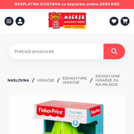
BESPLATNA DOSTAVA
za kupovinu preko 2999 RSD
EDUKATIVNE
EDUKATIVNE
NASLOVNA
IGRAČKE
IGRAÈKE ZA
IGRAČKE
NAJMLADJE