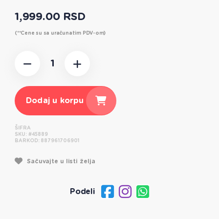
1,999.00 RSD
(**Cene su sa uračunatim PDV-om)
Dodaj u korpu
ŠIFRA
SKU:
#45889
BARKOD:
887961706901
Sačuvajte u listi želja
Podeli