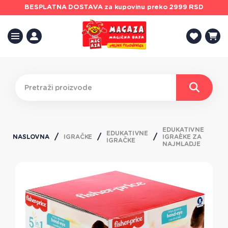
BESPLATNA DOSTAVA
za kupovinu preko 2999 RSD
EDUKATIVNE
EDUKATIVNE
NASLOVNA
IGRAČKE
IGRAÈKE ZA
IGRAČKE
NAJMLADJE