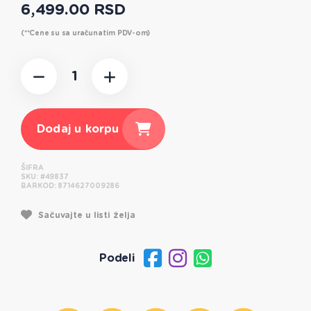
6,499.00 RSD
(**Cene su sa uračunatim PDV-om)
Dodaj u korpu
ŠIFRA
SKU:
#49837
BARKOD:
8714627009286
Sačuvajte u listi želja
Podeli