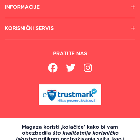
INFORMACIJE
KORISNIČKI SERVIS
PRATITE NAS
Magaza koristi ,kolačiće' kako bi vam
obezbedila
što kvalitetnije korisničko
iskustvo
prilikom pretraživanja sajta, kao i