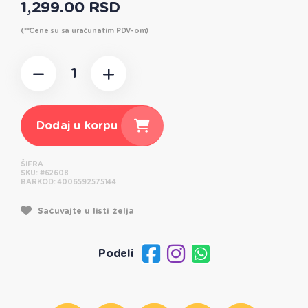
1,299.00 RSD
(**Cene su sa uračunatim PDV-om)
Dodaj u korpu
ŠIFRA
SKU:
#62608
BARKOD:
4006592575144
Sačuvajte u listi želja
Podeli