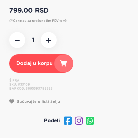
799.00 RSD
(**Cene su sa uračunatim PDV-om)
Dodaj u korpu
ŠIFRA
SKU:
#33109
BARKOD:
8695593792825
Sačuvajte u listi želja
Podeli