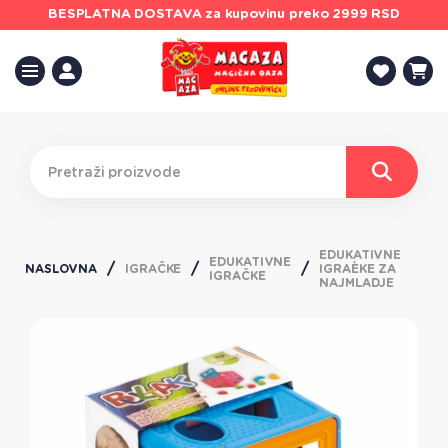
BESPLATNA DOSTAVA
za kupovinu preko 2999 RSD
EDUKATIVNE
EDUKATIVNE
NASLOVNA
IGRAČKE
IGRAÈKE ZA
IGRAČKE
NAJMLADJE