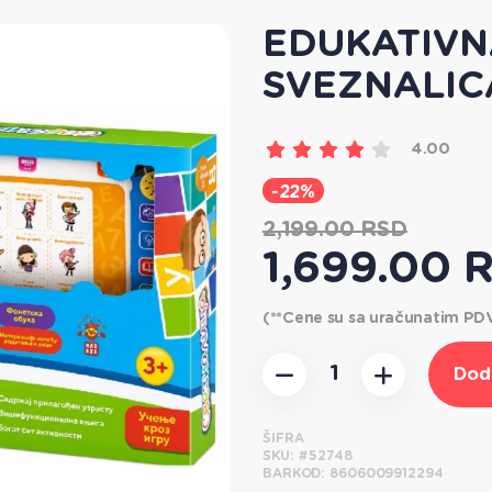
EDUKATIVN
SVEZNALIC
4.00
-22%
2,199.00 RSD
1,699.00 
(**Cene su sa uračunatim P
Dod
ŠIFRA
SKU:
#52748
BARKOD:
8606009912294