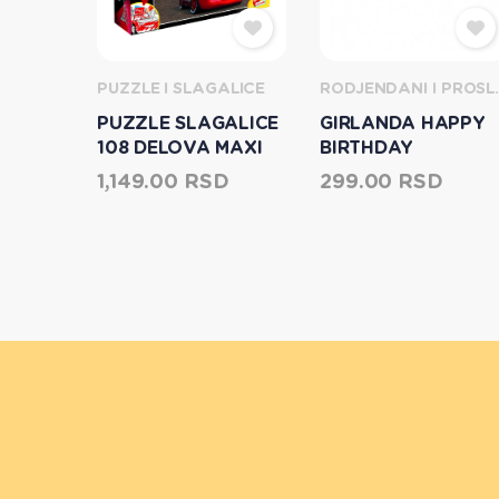
ŽIVOTINJE, DINOSAURUSI I SETOVI
PUZZLE I SLAGALICE
RODJEN
 U
PUZZLE SLAGALICE
GIRLANDA HAPPY
108 DELOVA MAXI
BIRTHDAY
CARS 3 RACER
SD
1,149.00 RSD
299.00 RSD
LISCIANI