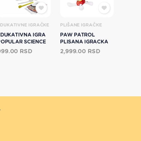
EDUKATIVNE IGRAČKE
PLIŠANE IGRAČKE
EDUKATIVNA IGRA
PAW PATROL
MAIST
POPULAR SCIENCE
PLISANA IGRACKA
H-D C
NAUKA O
50CM
CAMAR
999.00 RSD
2,999.00 RSD
4,299
KRISTALIMA 1052
r