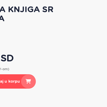
A KNJIGA SR
A
RSD
DV-om)
aj u korpu