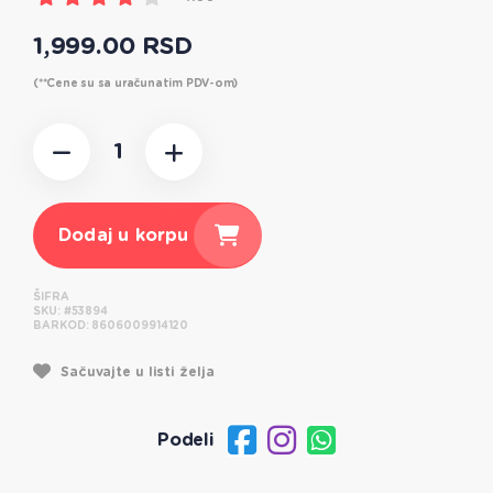
1,999.00 RSD
(**Cene su sa uračunatim PDV-om)
Dodaj u korpu
ŠIFRA
SKU:
#53894
BARKOD:
8606009914120
Sačuvajte u listi želja
Podeli