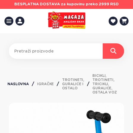
BESPLATNA DOSTAVA
za kupovinu preko 2999 RSD
BICIKLI,
TROTINETI,
TROTINETI,
NASLOVNA
IGRAČKE
GURALICE I
TRICIKLI,
OSTALO
GURALICE,
OSTALA VOZ