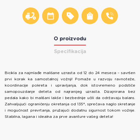
O proizvodu
Specifikacija
Bicikla za najmlađe mališane uzrasta od 12 do 24 meseca – savršen
prvi korak ka samostalnoj vožnji! Pomaže u razvoju ravnoteže,
koordinacije pokreta i upravljanja, dok istovremeno podstiče
samopouzdanje deteta od najranijeg uzrasta. Dizajnirana bez
pedala kako bi mališani lakše i bezbednije učili da održavaju balans.
Zahvaljujući ograničenju okretanja od 135°, sprečava naglo skretanje
i mogućnost prevrtanja, pružajući dodatnu sigurnost tokom vožnje.
Stabilna, lagana i idealna za prve avanture vašeg deteta!