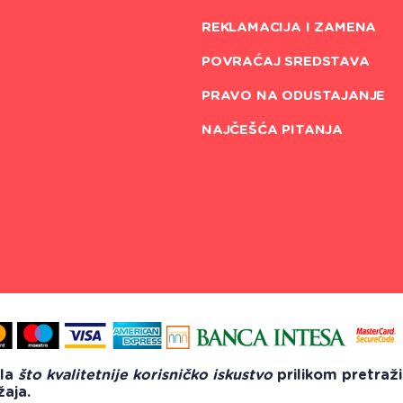
REKLAMACIJA I ZAMENA
POVRAĆAJ SREDSTAVA
PRAVO NA ODUSTAJANJE
NAJČEŠĆA PITANJA
ila
što kvalitetnije korisničko iskustvo
prilikom pretraž
Sva prava zadržana 2018
žaja.