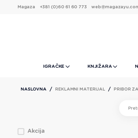
Magaza
+381 (0)60 61 60 773
web@magazayu.co
IGRAČKE
KNJIŽARA
NASLOVNA
REKLAMNI MATERIJAL
PRIBOR Z
Akcija