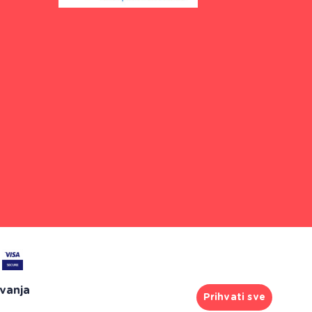
ivanja
Prihvati sve