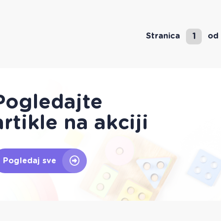
1
Stranica
od 
Pogledajte
artikle na akciji
Pogledaj sve