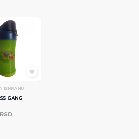
A ISHRANU
SS GANG
 RSD