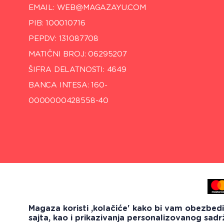
EMAIL: WEB@MAGAZAYU.COM
PIB: 100010716
PEPDV: 131087708
MATIČNI BROJ: 06295207
ŠIFRA DELATNOSTI: 4649
BANCA INTESA: 160-
0000000428558-40
Magaza koristi ,kolačiće' kako bi vam obezbed
sajta, kao i prikazivanja personalizovanog sadr