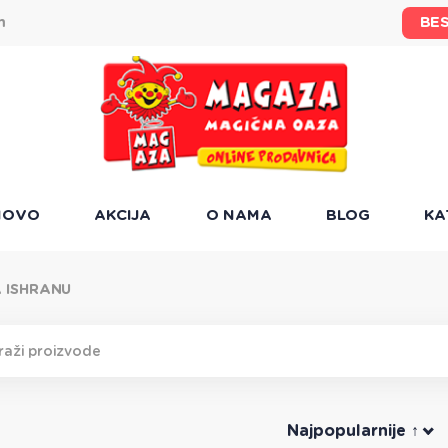
BE
m
NOVO
AKCIJA
O NAMA
BLOG
KA
A ISHRANU
Najpopularnije ↑